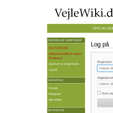
SPECIALSID
PERSONLIGE VÆRKTØJER
Log på
216.73.216.136
Diskussionsside for denne
IP-adresse
Brugernavn
Opret en ny brugerkonto
Log på
Adgangskod
NAVIGATION
Forside
Husk mi
Kategorier
Alle artikler
DELTAGELSE