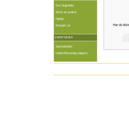
Om VejleWiki
Skriv en artikel
Hjælp
Har du ikke
Kontakt os
VÆRKTØJER
Specialsider
Udskriftsvenlig udgave