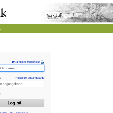
E
Brug sikker forbindelse
e
Nulstil din adgangskode
g