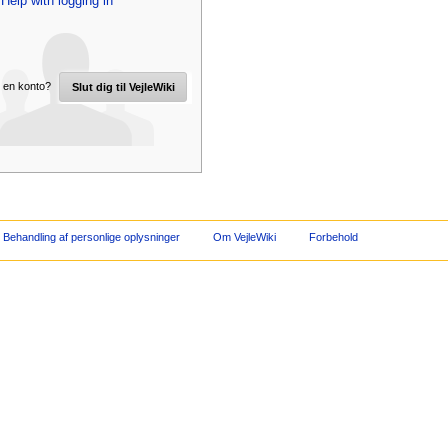
Help with logging in
 en konto?
Slut dig til VejleWiki
Behandling af personlige oplysninger
Om VejleWiki
Forbehold