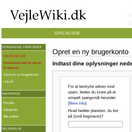
SPECIALSIDE
PERSONLIGE VÆRKTØJER
Opret en ny brugerkonto
216.73.217.165
Indtast dine oplysninger nede
Diskussionsside for denne
IP-adresse
Opret en ny brugerkonto
Log på
For at beskytte wikien mod
spam, bedes du svare på et
NAVIGATION
simpelt spørgsmål herunder
Forside
(
Mere info
):
Kategorier
Hvad hedder planeten, du bor
på (små bogstaver)?
Alle artikler
DELTAGELSE