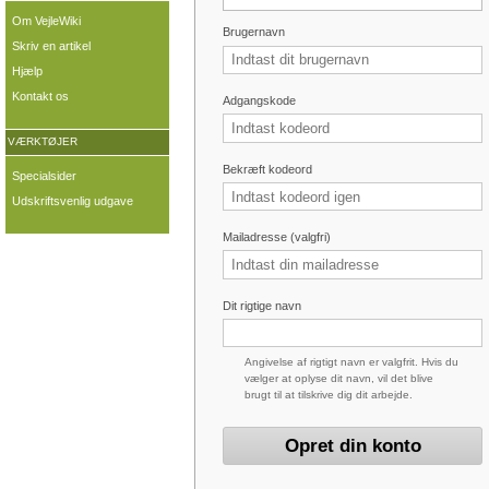
Om VejleWiki
Brugernavn
Skriv en artikel
Hjælp
Kontakt os
Adgangskode
VÆRKTØJER
Bekræft kodeord
Specialsider
Udskriftsvenlig udgave
Mailadresse (valgfri)
Dit rigtige navn
Angivelse af rigtigt navn er valgfrit. Hvis du
vælger at oplyse dit navn, vil det blive
brugt til at tilskrive dig dit arbejde.