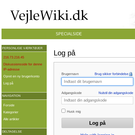
SPECIALSIDE
PERSONLIGE VÆRKTØJER
Log på
216.73.216.45
Diskussionsside for denne
IP-adresse
Brugernavn
Brug sikker forbindelse
Opret en ny brugerkonto
Log på
Adgangskode
Nulstil din adgangskode
NAVIGATION
Forside
Husk mig
Kategorier
Alle artikler
DELTAGELSE