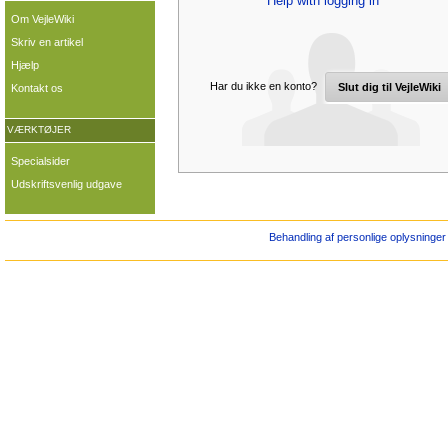
Help with logging in
Om VejleWiki
Skriv en artikel
Hjælp
Har du ikke en konto?
Slut dig til VejleWiki
Kontakt os
VÆRKTØJER
Specialsider
Udskriftsvenlig udgave
Behandling af personlige oplysninger