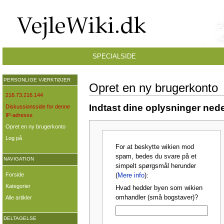
SPECIALSIDE
PERSONLIGE VÆRKTØJER
Opret en ny brugerkonto
216.73.216.144
Indtast dine oplysninger nede
Diskussionsside for denne
IP-adresse
Opret en ny brugerkonto
Log på
For at beskytte wikien mod
spam, bedes du svare på et
NAVIGATION
simpelt spørgsmål herunder
Forside
(
Mere info
):
Kategorier
Hvad hedder byen som wikien
omhandler (små bogstaver)?
Alle artikler
DELTAGELSE