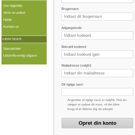
Om VejleWiki
Brugernavn
Skriv en artikel
Hjælp
Kontakt os
Adgangskode
VÆRKTØJER
Bekræft kodeord
Specialsider
Udskriftsvenlig udgave
Mailadresse (valgfri)
Dit rigtige navn
Angivelse af rigtigt navn er valgfrit. Hvis du
vælger at oplyse dit navn, vil det blive
brugt til at tilskrive dig dit arbejde.