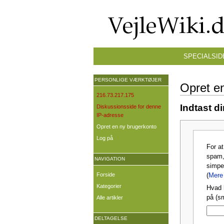
SPECIALSID
PERSONLIGE VÆRKTØJER
Opret e
216.73.217.175
Indtast d
Diskussionsside for denne
IP-adresse
Opret en ny brugerkonto
Log på
For a
spam,
NAVIGATION
simpe
Forside
(
Mere 
Kategorier
Hvad 
på (s
Alle artikler
DELTAGELSE