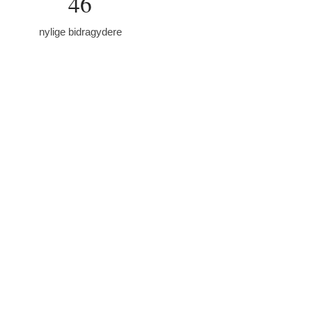
46
nylige bidragydere