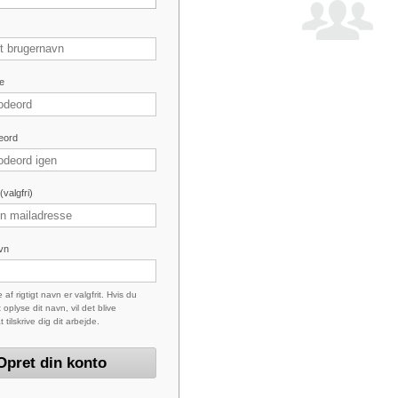
e
eord
valgfri)
avn
 af rigtigt navn er valgfrit. Hvis du
 oplyse dit navn, vil det blive
at tilskrive dig dit arbejde.