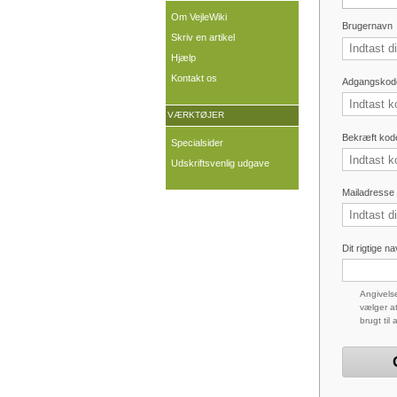
Om VejleWiki
Brugernavn
Skriv en artikel
Hjælp
Kontakt os
Adgangskod
VÆRKTØJER
Bekræft kod
Specialsider
Udskriftsvenlig udgave
Mailadresse (
Dit rigtige n
Angivelse
vælger at
brugt til 