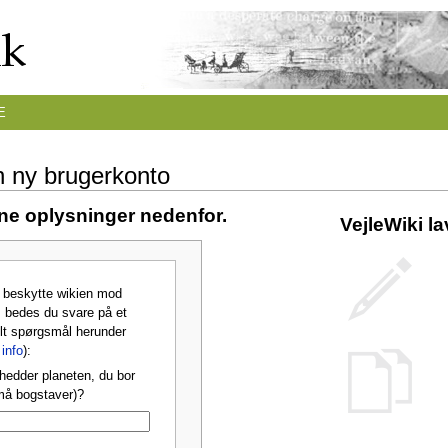
E
n ny brugerkonto
ine oplysninger nedenfor.
VejleWiki l
t beskytte wikien mod
 bedes du svare på et
lt spørgsmål herunder
info
):
hedder planeten, du bor
må bogstaver)?