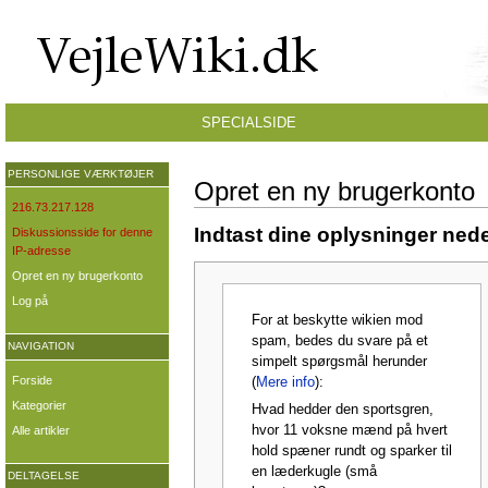
SPECIALSIDE
PERSONLIGE VÆRKTØJER
Opret en ny brugerkonto
216.73.217.128
Indtast dine oplysninger nede
Diskussionsside for denne
IP-adresse
Opret en ny brugerkonto
Log på
For at beskytte wikien mod
spam, bedes du svare på et
NAVIGATION
simpelt spørgsmål herunder
Forside
(
Mere info
):
Kategorier
Hvad hedder den sportsgren,
hvor 11 voksne mænd på hvert
Alle artikler
hold spæner rundt og sparker til
en læderkugle (små
DELTAGELSE