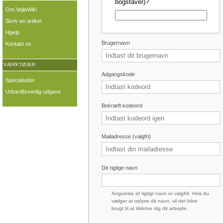
bogstaver)?
Om VejleWiki
Skriv en artikel
Hjælp
Brugernavn
Kontakt os
VÆRKTØJER
Adgangskode
Specialsider
Udskriftsvenlig udgave
Bekræft kodeord
Mailadresse (valgfri)
Dit rigtige navn
Angivelse af rigtigt navn er valgfrit. Hvis du
vælger at oplyse dit navn, vil det blive
brugt til at tilskrive dig dit arbejde.