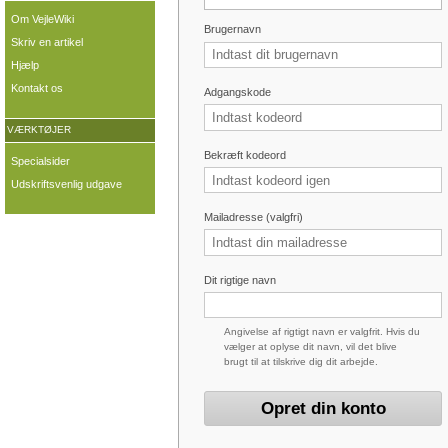
Om VejleWiki
Brugernavn
Skriv en artikel
Hjælp
Kontakt os
Adgangskode
VÆRKTØJER
Bekræft kodeord
Specialsider
Udskriftsvenlig udgave
Mailadresse (valgfri)
Dit rigtige navn
Angivelse af rigtigt navn er valgfrit. Hvis du
vælger at oplyse dit navn, vil det blive
brugt til at tilskrive dig dit arbejde.