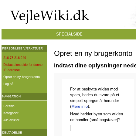
SPECIALSIDE
PERSONLIGE VÆRKTØJER
Opret en ny brugerkonto
216.73.216.249
Indtast dine oplysninger nede
Diskussionsside for denne
IP-adresse
Opret en ny brugerkonto
Log på
For at beskytte wikien mod
spam, bedes du svare på et
NAVIGATION
simpelt spørgsmål herunder
Forside
(
Mere info
):
Kategorier
Hvad hedder byen som wikien
omhandler (små bogstaver)?
Alle artikler
DELTAGELSE