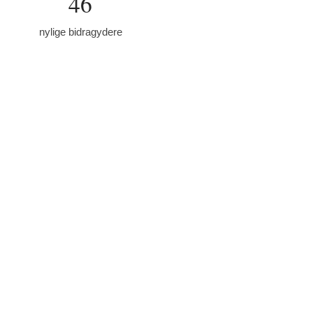
46
nylige bidragydere