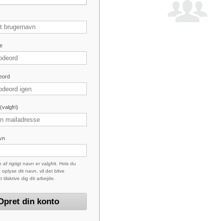
e
eord
valgfri)
avn
 af rigtigt navn er valgfrit. Hvis du
 oplyse dit navn, vil det blive
at tilskrive dig dit arbejde.