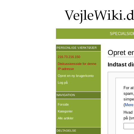
SPECIALSID
PERSONLIGE VÆRKTØJER
Opret e
216.73.216.150
Indtast d
Diskussionsside for denne
IP-adresse
Opret en ny brugerkonto
Log på
For a
spam,
NAVIGATION
simpe
Forside
(
Mere 
Kategorier
Hvad 
på (s
Alle artikler
DELTAGELSE