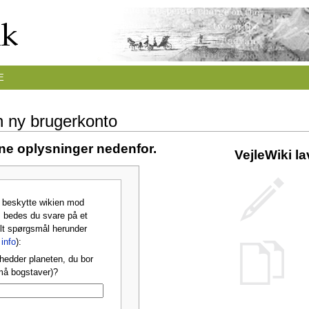
E
n ny brugerkonto
ine oplysninger nedenfor.
VejleWiki l
t beskytte wikien mod
 bedes du svare på et
lt spørgsmål herunder
info
):
hedder planeten, du bor
må bogstaver)?