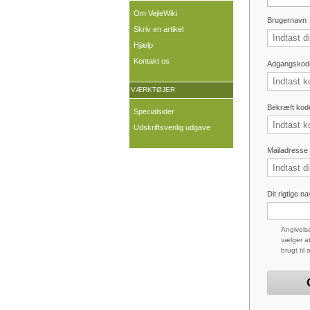
Om VejleWiki
Brugernavn
Skriv en artikel
Hjælp
Kontakt os
Adgangskod
VÆRKTØJER
Bekræft kod
Specialsider
Udskriftsvenlig udgave
Mailadresse (
Dit rigtige n
Angivelse
vælger at
brugt til 