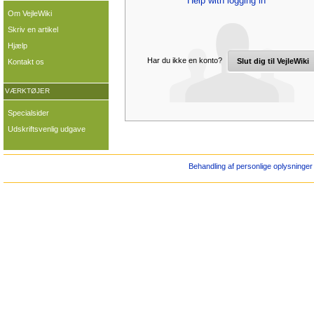
Help with logging in
Om VejleWiki
Skriv en artikel
Hjælp
Har du ikke en konto?
Slut dig til VejleWiki
Kontakt os
VÆRKTØJER
Specialsider
Udskriftsvenlig udgave
Behandling af personlige oplysninger