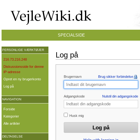
SPECIALSIDE
PERSONLIGE VÆRKTØJER
Log på
216.73.216.248
Diskussionsside for denne
IP-adresse
Brugernavn
Brug sikker forbindelse
Opret en ny brugerkonto
Log på
Adgangskode
Nulstil din adgangskode
NAVIGATION
Forside
Husk mig
Kategorier
Alle artikler
DELTAGELSE