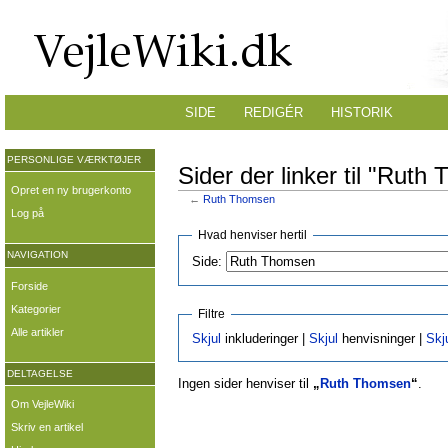
SIDE
REDIGÉR
HISTORIK
PERSONLIGE VÆRKTØJER
Sider der linker til "Rut
Opret en ny brugerkonto
←
Ruth Thomsen
Log på
Hvad henviser hertil
NAVIGATION
Side:
Forside
Kategorier
Filtre
Alle artikler
Skjul
inkluderinger |
Skjul
henvisninger |
Skj
DELTAGELSE
Ingen sider henviser til
„
Ruth Thomsen
“
.
Om VejleWiki
Skriv en artikel