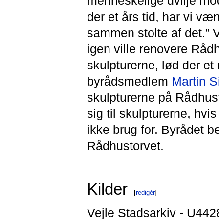
menneskelige uvilje mod 
der et års tid, har vi væn
sammen stolte af det.” 
igen ville renovere Rådh
skulpturerne, lød der e
byrådsmedlem
Martin S
skulpturerne på Rådhust
sig til skulpturerne, hvi
ikke brug for. Byrådet b
Rådhustorvet.
Kilder
[
redigér
]
Vejle Stadsarkiv - U442