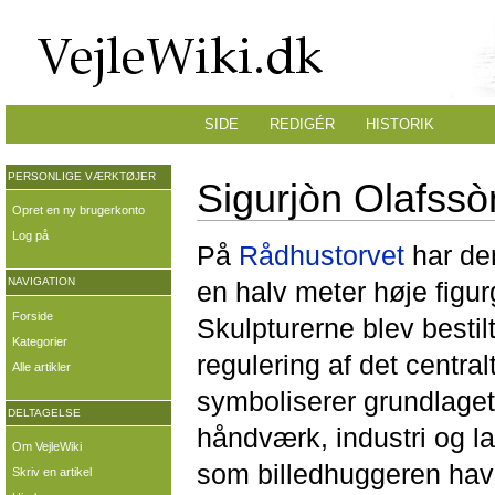
SIDE
REDIGÉR
HISTORIK
PERSONLIGE VÆRKTØJER
Sigurjòn Olafssò
Opret en ny brugerkonto
Log på
På
Rådhustorvet
har de
NAVIGATION
en halv meter høje figur
Forside
Skulpturerne blev bestil
Kategorier
regulering af det central
Alle artikler
symboliserer grundlaget 
DELTAGELSE
håndværk, industri og 
Om VejleWiki
som billedhuggeren havd
Skriv en artikel