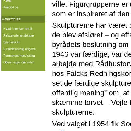
Hjælp
ville. Figurgrupperne er 
Kontakt os
som er inspireret af de
VÆRKTØJER
Skulpturerne har været 
Hvad henviser hertil
de blev afsløret – og ef
Relaterede ændringer
Specialsider
byrådets beslutning om
Udskriftsvenlig udgave
1946 var færdige, var d
Permanent henvisning
arbejde med Rådhustorv
Oplysninger om siden
hos Falcks Redningskor
set de færdige skulpturer
offentlig mening” om, at 
skæmme torvet. I Vejle
skulpturerne.
Ved valget i 1954 fik So