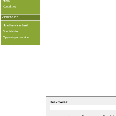
Hjælp
Kontakt os
VÆRKTØJER
Hvad henviser hertil
Specialsider
Oplysninger om siden
Beskrivelse: