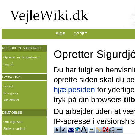
SIDE
OPRET
PERSONLIGE VÆRKTØJER
Opretter Sigurdj
Opret en ny brugerkonto
Log på
Du har fulgt en henvisni
NAVIGATION
oprette siden skal du b
Forside
hjælpesiden
for yderlige
Kategorier
tryk på din browsers
til
Alle artikler
Du arbejder uden at være
DELTAGELSE
IP-adresse i versionshis
Om VejleWiki
Skriv en artikel