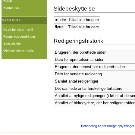
Hjælp
Sidebeskyttelse
Kontakt os
ændre
Tillad alle brugere
VÆRKTØJER
flytte
Tillad alle brugere
Hvad henviser hertil
Relaterede ændringer
Redigeringshistorik
Specialsider
Oplysninger om siden
Brugeren, der oprettede siden
Dato for oprettelsen af siden
Brugeren, der senest har redigeret siden
Dato for seneste redigering
Samlet antal redigeringer
Det samlede antal forskellige forfattere
Antallet af nylige redigeringer (i løbet af de s
Antallet af bidragydere, der har redigeret siden
Behandling af personlige oplysninger