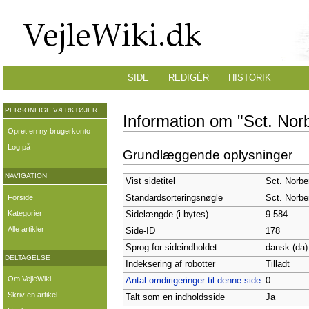
SIDE
REDIGÉR
HISTORIK
PERSONLIGE VÆRKTØJER
Information om "Sct. Norb
Opret en ny brugerkonto
Log på
Grundlæggende oplysninger
NAVIGATION
Vist sidetitel
Sct. Norbe
Forside
Standardsorteringsnøgle
Sct. Norbe
Kategorier
Sidelængde (i bytes)
9.584
Alle artikler
Side-ID
178
Sprog for sideindholdet
dansk (da)
DELTAGELSE
Indeksering af robotter
Tilladt
Om VejleWiki
Antal omdirigeringer til denne side
0
Skriv en artikel
Talt som en indholdsside
Ja