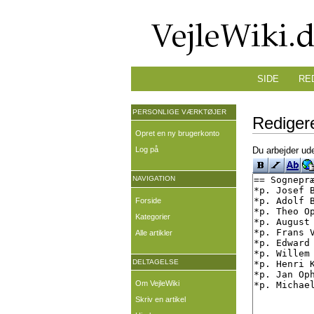
SIDE
RE
PERSONLIGE VÆRKTØJER
Redigere
Opret en ny brugerkonto
Log på
Du arbejder ude
NAVIGATION
Forside
Kategorier
Alle artikler
DELTAGELSE
Om VejleWiki
Skriv en artikel