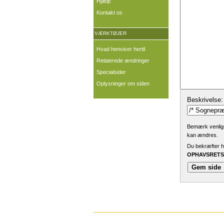
Hjælp
Kontakt os
VÆRKTØJER
Hvad henviser hertil
Relaterede ændringer
Specialsider
Oplysninger om siden
Beskrivelse:
Bemærk venligst
kan ændres.
Du bekræfter he
OPHAVSRETSL