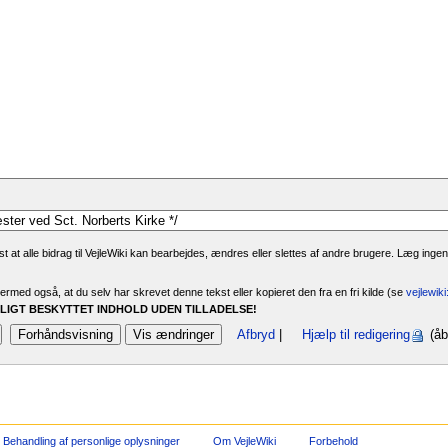
 at alle bidrag til VejleWiki kan bearbejdes, ændres eller slettes af andre brugere. Læg ingen
rmed også, at du selv har skrevet denne tekst eller kopieret den fra en fri kilde (se
vejlewik
IGT BESKYTTET INDHOLD UDEN TILLADELSE!
Afbryd
|
Hjælp til redigering
(åb
Behandling af personlige oplysninger
Om VejleWiki
Forbehold