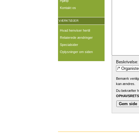
Hjælp
Kontakt os
VÆRKTØJER
Hvad henviser hertil
Relaterede ændringer
Specialsider
Oplysninger om siden
Beskrivelse:
Bemærk venligst
kan ændres.
Du bekræfter he
OPHAVSRETSL