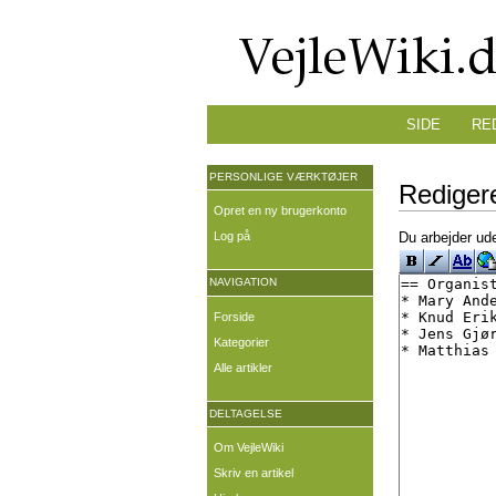
SIDE
RE
PERSONLIGE VÆRKTØJER
Redigere
Opret en ny brugerkonto
Log på
Du arbejder ude
NAVIGATION
Forside
Kategorier
Alle artikler
DELTAGELSE
Om VejleWiki
Skriv en artikel