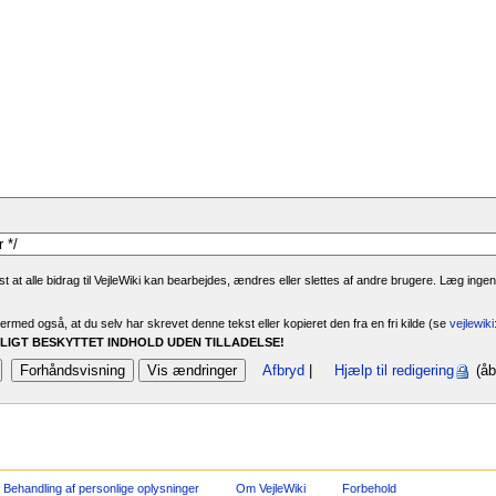
 at alle bidrag til VejleWiki kan bearbejdes, ændres eller slettes af andre brugere. Læg ingen
rmed også, at du selv har skrevet denne tekst eller kopieret den fra en fri kilde (se
vejlewik
IGT BESKYTTET INDHOLD UDEN TILLADELSE!
Afbryd
|
Hjælp til redigering
(åb
Behandling af personlige oplysninger
Om VejleWiki
Forbehold