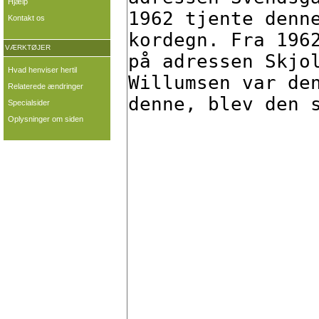
Hjælp
Kontakt os
VÆRKTØJER
Hvad henviser hertil
Relaterede ændringer
Specialsider
Oplysninger om siden