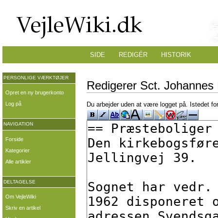
SIDE
REDIGÉR
HISTORIK
PERSONLIGE VÆRKTØJER
Redigerer Sct. Johannes K
Opret en ny brugerkonto
Log på
Du arbejder uden at være logget på. Istedet fo
NAVIGATION
Forside
Kategorier
Alle artikler
DELTAGELSE
Om VejleWiki
Skriv en artikel