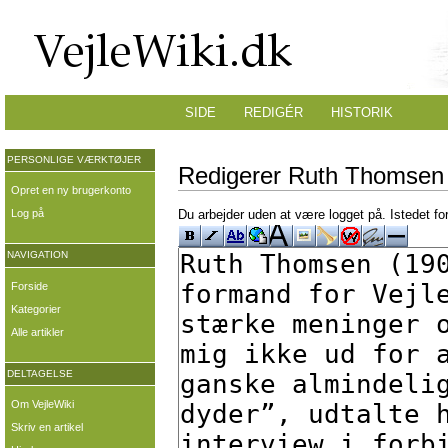
SIDE
REDIGÉR
HISTORIK
PERSONLIGE VÆRKTØJER
Redigerer Ruth Thomsen
Opret en ny brugerkonto
Log på
Du arbejder uden at være logget på. Istedet fo
NAVIGATION
Forside
Kategorier
Alle artikler
DELTAGELSE
Om VejleWiki
Skriv en artikel