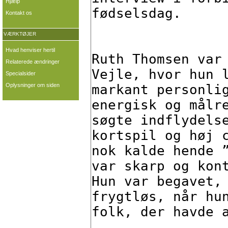
Hjælp
Kontakt os
VÆRKTØJER
Hvad henviser hertil
Relaterede ændringer
Specialsider
Oplysninger om siden