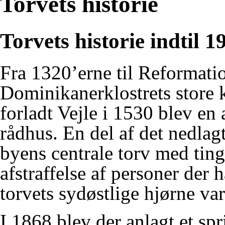
Torvets historie
Torvets historie indtil 1
Fra 1320’erne til Reformati
Dominikanerklostrets
store 
forladt Vejle i 1530 blev en
rådhus
. En del af det nedlag
byens centrale torv med ting
afstraffelse af personer der 
torvets sydøstlige hjørne va
I 1868 blev der anlagt et sp