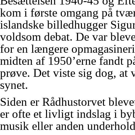
Besættelsen 1940-45 og Efte
kom i første omgang på tvær
islandske billedhugger Sigur
voldsom debat. De var bleve
for en længere opmagasinerin
midten af 1950’erne fandt på
prøve. Det viste sig dog, at 
synet.
Siden er Rådhustorvet blevet
er ofte et livligt indslag i b
musik eller anden underhold