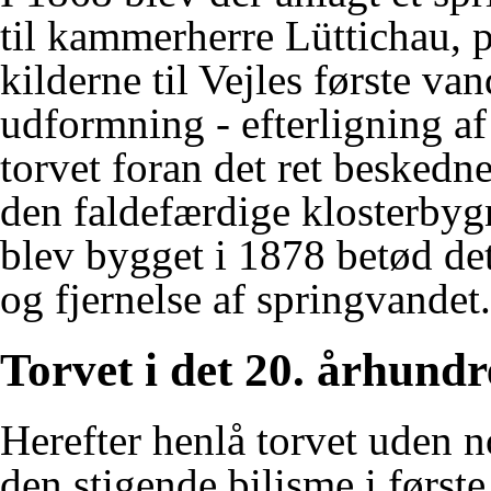
til kammerherre Lüttichau, 
kilderne til Vejles første v
udformning - efterligning af
torvet foran det ret beskedn
den faldefærdige klosterby
blev bygget i 1878 betød de
og fjernelse af springvandet.
Torvet i det 20. århund
Herefter henlå torvet uden 
den stigende bilisme i første