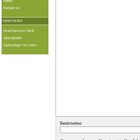
Hjælp
Kontakt os
VÆRKTØJER
Hvad henviser hertil
Specialsider
Oplysninger om siden
Beskrivelse: