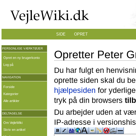
SIDE
OPRET
PERSONLIGE VÆRKTØJER
Opretter Peter G
Opret en ny brugerkonto
Log på
Du har fulgt en henvisni
NAVIGATION
oprette siden skal du b
Forside
hjælpesiden
for yderlige
Kategorier
tryk på din browsers
til
Alle artikler
Du arbejder uden at være
DELTAGELSE
IP-adresse i versionshis
Om VejleWiki
Skriv en artikel