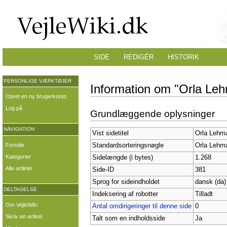
SIDE
REDIGÉR
HISTORIK
PERSONLIGE VÆRKTØJER
Information om "Orla Le
Opret en ny brugerkonto
Log på
Grundlæggende oplysninger
NAVIGATION
Vist sidetitel
Orla Lehm
Forside
Standardsorteringsnøgle
Orla Lehm
Kategorier
Sidelængde (i bytes)
1.268
Alle artikler
Side-ID
381
Sprog for sideindholdet
dansk (da)
DELTAGELSE
Indeksering af robotter
Tilladt
Om VejleWiki
Antal omdirigeringer til denne side
0
Skriv en artikel
Talt som en indholdsside
Ja