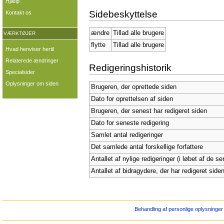
Hjælp
Sidebeskyttelse
Kontakt os
ændre
Tillad alle brugere
VÆRKTØJER
flytte
Tillad alle brugere
Hvad henviser hertil
Relaterede ændringer
Redigeringshistorik
Specialsider
Oplysninger om siden
Brugeren, der oprettede siden
Dato for oprettelsen af siden
Brugeren, der senest har redigeret siden
Dato for seneste redigering
Samlet antal redigeringer
Det samlede antal forskellige forfattere
Antallet af nylige redigeringer (i løbet af de s
Antallet af bidragydere, der har redigeret siden
Behandling af personlige oplysninger