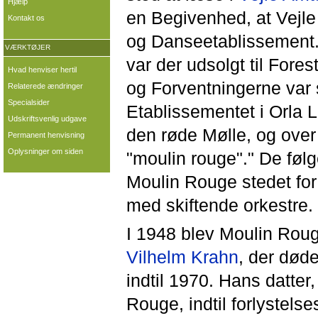
Hjælp
en Begivenhed, at Vejle 
Kontakt os
og Danseetablissement.
VÆRKTØJER
var der udsolgt til Fores
Hvad henviser hertil
og Forventningerne var 
Relaterede ændringer
Specialsider
Etablissementet i Orl
Udskriftsvenlig udgave
den røde Mølle, og over
Permanent henvisning
Oplysninger om siden
"moulin rouge"." De føl
Moulin Rouge stedet for
med skiftende orkestre.
I 1948 blev Moulin Roug
Vilhelm Krahn
, der død
indtil 1970. Hans datter
Rouge, indtil forlystels