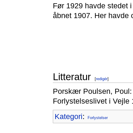
Før 1929 havde stedet
åbnet 1907. Her havde o
Litteratur
[
redigér
]
Porskær Poulsen, Poul: 
Forlystelseslivet i Vejl
Kategori
:
Forlystelser