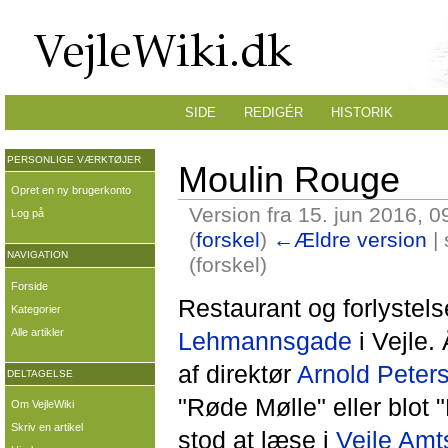
SIDE
REDIGÉR
HISTORIK
PERSONLIGE VÆRKTØJER
Moulin Rouge
Opret en ny brugerkonto
Version fra 15. jun 2016, 0
Log på
(
forskel
)
←Ældre version
| 
NAVIGATION
(forskel)
Forside
Restaurant og forlystel
Kategorier
Alle artikler
Lehmannsgade
i Vejle.
af direktør
Arnold Peter
DELTAGELSE
"Røde Mølle" eller blot 
Om VejleWiki
Skriv en artikel
stod at læse i
Vejle Amt