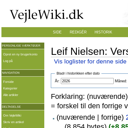
SIDE
REDIGÉR
HISTORIK
PERSONLIGE VÆRKTØJER
Leif Nielsen: Ver
Opret en ny brugerkonto
Vis loglister for denne side
Log på
NAVIGATION
Bladr i historikken efter dato
År:
Måned:
Forside
Kategorier
Forklaring: (nuværende) 
Alle artikler
= forskel til den forrig
DELTAGELSE
(nuværende | forrige)
Om VejleWiki
Skriv en artikel
. .
(8.854 bytes)
(+8.8