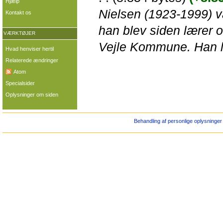
Hjælp
Nielsen (1923-1999) v
Kontakt os
han blev siden lærer 
VÆRKTØJER
Vejle Kommune. Han lag
Hvad henviser hertil
Relaterede ændringer
Atom
Specialsider
Oplysninger om siden
Behandling af personlige oplysninger