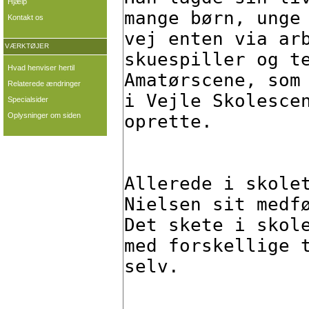
Hjælp
Kontakt os
VÆRKTØJER
Hvad henviser hertil
Relaterede ændringer
Specialsider
Oplysninger om siden