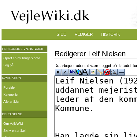
SIDE
REDIGÉR
HISTORIK
PERSONLIGE VÆRKTØJER
Redigerer Leif Nielsen
Opret en ny brugerkonto
Log på
Du arbejder uden at være logget på. Istedet fo
NAVIGATION
Forside
Kategorier
Alle artikler
DELTAGELSE
Om VejleWiki
Skriv en artikel