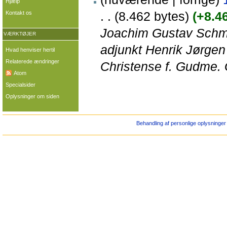
Hjælp
. .
(8.462 bytes)
(+8.4
Kontakt os
Joachim Gustav Schmid
VÆRKTØJER
adjunkt Henrik Jørgen
Hvad henviser hertil
Relaterede ændringer
Christense f. Gudme. 
Atom
Specialsider
Oplysninger om siden
Behandling af personlige oplysninger