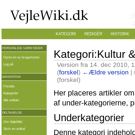
KATEGORI
REDIGÉR
HISTORIK
PERSONLIGE VÆRKTØJER
Kategori:Kultur & 
Opret en ny brugerkonto
Version fra 14. dec 2010, 
Log på
(
forskel
)
←Ældre version
| 
NAVIGATION
(forskel)
Forside
Her placeres artikler om k
Kategorier
Alle artikler
af under-kategorierne, p
DELTAGELSE
Underkategorier
Om VejleWiki
Skriv en artikel
Denne kategori indeholde