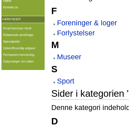
Hjælp
Kontakt os
F
VÆRKTØJER
Foreninger & loger
Hvad henviser hertil
Forlystelser
Relaterede ændringer
Specialsider
M
Udskriftsvenlig udgave
Museer
Permanent henvisning
Oplysninger om siden
S
Sport
Sider i kategorien "
Denne kategori indeholde
D