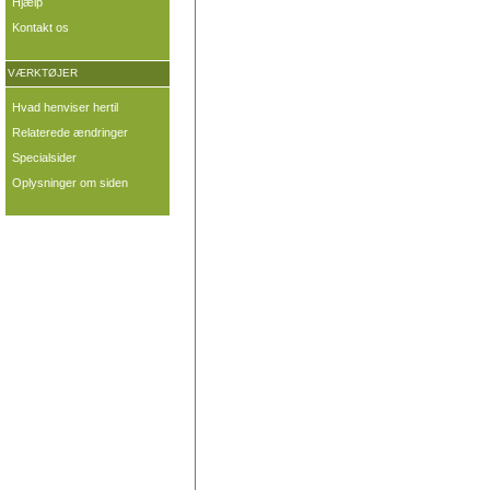
Hjælp
Kontakt os
VÆRKTØJER
Hvad henviser hertil
Relaterede ændringer
Specialsider
Oplysninger om siden