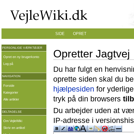
SIDE
OPRET
PERSONLIGE VÆRKTØJER
Opretter Jagtvej
Opret en ny brugerkonto
Log på
Du har fulgt en henvisni
NAVIGATION
oprette siden skal du b
Forside
hjælpesiden
for yderlige
Kategorier
tryk på din browsers
til
Alle artikler
Du arbejder uden at være
DELTAGELSE
IP-adresse i versionshis
Om VejleWiki
Skriv en artikel