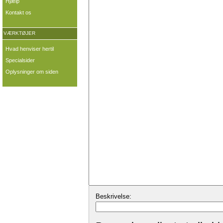
Hjælp
Kontakt os
VÆRKTØJER
Hvad henviser hertil
Specialsider
Oplysninger om siden
Beskrivelse: