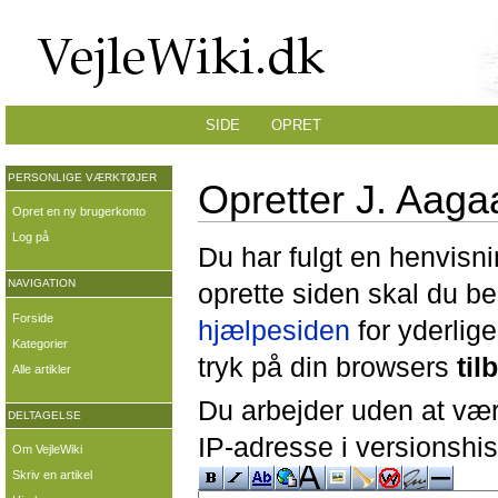
SIDE
OPRET
PERSONLIGE VÆRKTØJER
Opretter J. Aaga
Opret en ny brugerkonto
Log på
Du har fulgt en henvisni
NAVIGATION
oprette siden skal du b
Forside
hjælpesiden
for yderlige
Kategorier
tryk på din browsers
til
Alle artikler
Du arbejder uden at være
DELTAGELSE
IP-adresse i versionshis
Om VejleWiki
Skriv en artikel