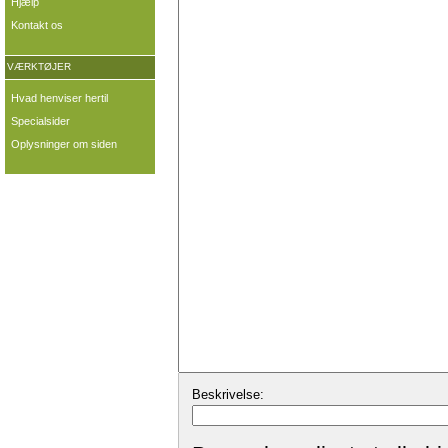
Hjælp
Kontakt os
VÆRKTØJER
Hvad henviser hertil
Specialsider
Oplysninger om siden
Beskrivelse: