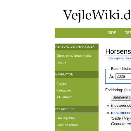
SIDE
RE
PERSONLIGE VÆRKTØJER
Horsensv
Opret en ny brugerkonto
Vis loglister for
Log på
Bladr i histo
NAVIGATION
År:
Forside
Forklaring: (nu
Kategorier
Alle artikler
(nuværende
DELTAGELSE
(
nuværend
Om VejleWiki
'Gade i Vejl
Gennem mang
Skriv en artikel