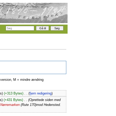
ge version, M = mindre ændring
s)
(+313 Bytes)
‎
. .
(
fjern redigering
)
s)
(+431 Bytes)
‎
. .
(Oprettede siden med
m
Nørremarken
(Rute 170)mod Hedensted.