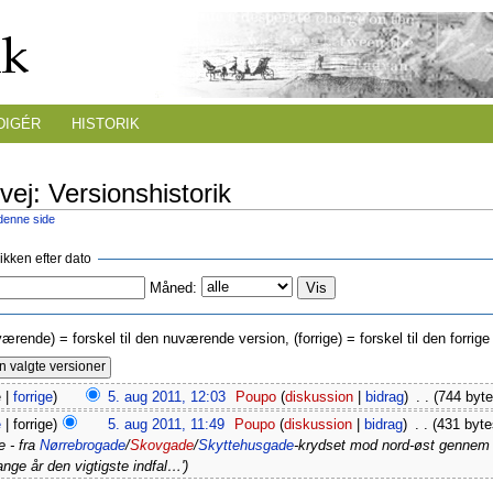
DIGÉR
HISTORIK
ej: Versionshistorik
 denne side
rikken efter dato
Måned:
værende) = forskel til den nuværende version, (forrige) = forskel til den forri
 |
forrige
)
5. aug 2011, 12:03
‎
Poupo
(
diskussion
|
bidrag
)
‎
. .
(744 byte
e
| forrige)
5. aug 2011, 11:49
‎
Poupo
(
diskussion
|
bidrag
)
‎
. .
(431 byte
e - fra
Nørrebrogade
/
Skovgade
/
Skyttehusgade
-krydset mod nord-øst genne
e år den vigtigste indfal…')