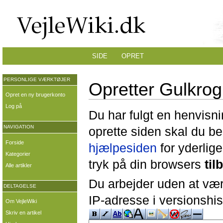
SIDE
OPRET
PERSONLIGE VÆRKTØJER
Opretter Gulkrog
Opret en ny brugerkonto
Log på
Du har fulgt en henvisni
NAVIGATION
oprette siden skal du b
Forside
hjælpesiden
for yderlige
Kategorier
tryk på din browsers
til
Alle artikler
Du arbejder uden at være
DELTAGELSE
IP-adresse i versionshis
Om VejleWiki
Skriv en artikel