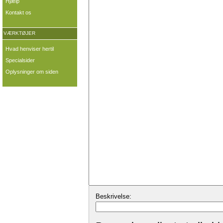
Hjælp
Kontakt os
VÆRKTØJER
Hvad henviser hertil
Specialsider
Oplysninger om siden
Beskrivelse: