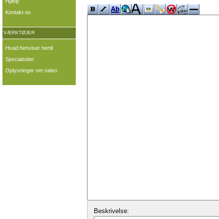
Hjælp
Kontakt os
VÆRKTØJER
Hvad henviser hertil
Specialsider
Oplysninger om siden
Beskrivelse: