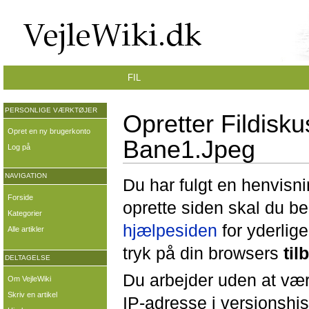
FIL
PERSONLIGE VÆRKTØJER
Opretter Fildisku
Opret en ny brugerkonto
Bane1.Jpeg
Log på
NAVIGATION
Du har fulgt en henvisni
Forside
oprette siden skal du b
Kategorier
hjælpesiden
for yderlige
Alle artikler
tryk på din browsers
til
DELTAGELSE
Du arbejder uden at være
Om VejleWiki
Skriv en artikel
IP-adresse i versionshis