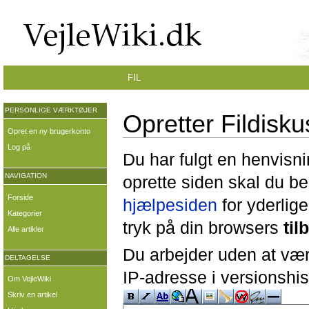
FIL
PERSONLIGE VÆRKTØJER
Opretter Fildisk
Opret en ny brugerkonto
Log på
Du har fulgt en henvisni
NAVIGATION
oprette siden skal du b
Forside
hjælpesiden
for yderlige
Kategorier
tryk på din browsers
til
Alle artikler
Du arbejder uden at være
DELTAGELSE
IP-adresse i versionshis
Om VejleWiki
Skriv en artikel