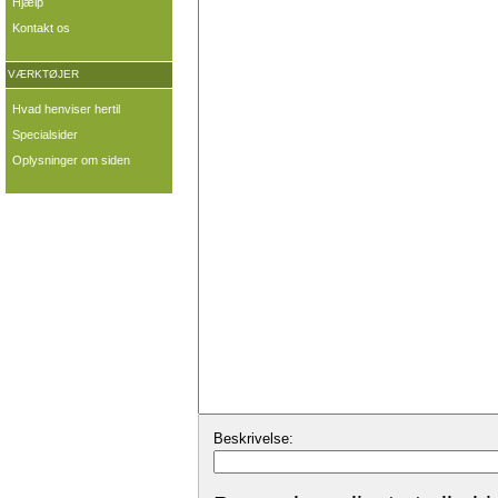
Hjælp
Kontakt os
VÆRKTØJER
Hvad henviser hertil
Specialsider
Oplysninger om siden
Beskrivelse: