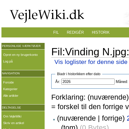
FIL
REDIGÉR
HISTORIK
PERSONLIGE VÆRKTØJER
Fil:Vinding N.jpg
Opret en ny brugerkonto
Vis loglister for denne side
Log på
NAVIGATION
Bladr i historikken efter dato
År:
Måned:
Forside
Kategorier
Forklaring: (nuværende) 
Alle artikler
= forskel til den forrig
DELTAGELSE
(nuværende | forrige)
Om VejleWiki
Skriv en artikel
.
(tom)
(0 Bytes)