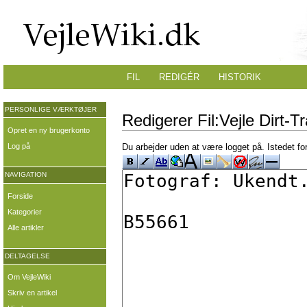
FIL
REDIGÉR
HISTORIK
PERSONLIGE VÆRKTØJER
Redigerer Fil:Vejle Dirt-
Opret en ny brugerkonto
Log på
Du arbejder uden at være logget på. Istedet fo
NAVIGATION
Forside
Kategorier
Alle artikler
DELTAGELSE
Om VejleWiki
Skriv en artikel