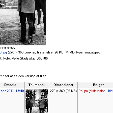
sning fundet.
3.jpg
‎
(270 × 360 punkter, filstørrelse: 26 KB, MIME-Type: image/jpeg)
t. Foto: Vejle Stadsarkiv B65786
tid for at se den version af filen.
Dato/tid
Thumbnail
Dimensioner
Bruger
 apr 2011, 13:40
270 × 360
(26 KB)
Poupo
(
diskussion
|
bid