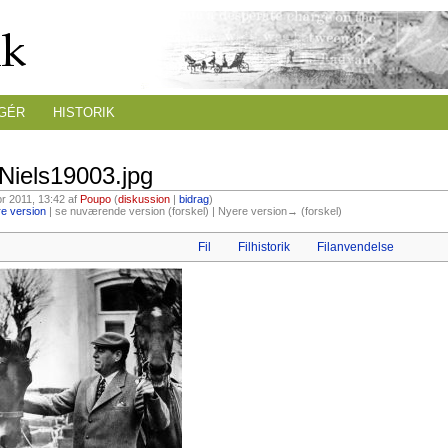
GÉR
HISTORIK
Niels19003.jpg
pr 2011, 13:42 af
Poupo
(
diskussion
|
bidrag
)
e version
| se nuværende version (forskel) | Nyere version→ (forskel)
Fil
Filhistorik
Filanvendelse