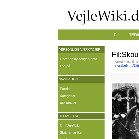
FIL
REDI
PERSONLIGE VÆRKTØJER
Fil:Skou
Opret en ny brugerkonto
Version fra 5. a
(
forskel
)
←Ældr
Log på
NAVIGATION
Forside
Kategorier
Alle artikler
DELTAGELSE
Om VejleWiki
Skriv en artikel