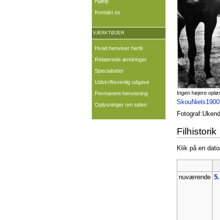
Hjælp
Kontakt os
VÆRKTØJER
Hvad henviser hertil
Relaterede ændringer
Specialsider
Udskriftsvenlig udgave
Ingen højere oplø
Permanent henvisning
SkouNiels1900
Oplysninger om siden
Fotograf:Ukend
Filhistorik
Klik på en dato/
nuværende
5.