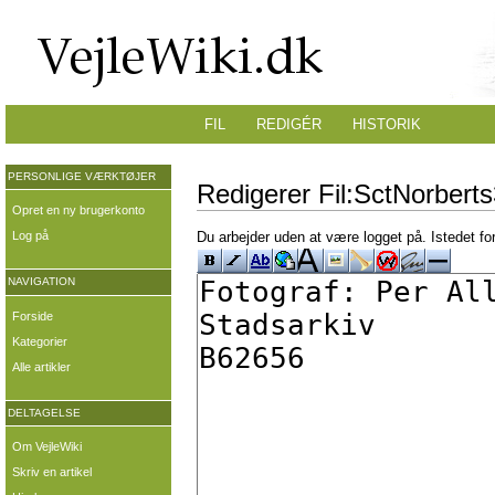
FIL
REDIGÉR
HISTORIK
PERSONLIGE VÆRKTØJER
Redigerer Fil:SctNorberts
Opret en ny brugerkonto
Log på
Du arbejder uden at være logget på. Istedet fo
NAVIGATION
Forside
Kategorier
Alle artikler
DELTAGELSE
Om VejleWiki
Skriv en artikel