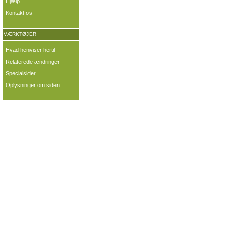
Hjælp
Kontakt os
VÆRKTØJER
Hvad henviser hertil
Relaterede ændringer
Specialsider
Oplysninger om siden