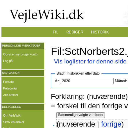
FIL
REDIGÉR
HISTORIK
PERSONLIGE VÆRKTØJER
Fil:SctNorberts2.
Opret en ny brugerkonto
Vis loglister for denne side
Log på
NAVIGATION
Bladr i historikken efter dato
År:
Måned:
Forside
Kategorier
Forklaring: (nuværende) 
Alle artikler
= forskel til den forrig
DELTAGELSE
Om VejleWiki
(nuværende |
forrige
)
Skriv en artikel