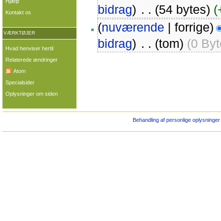
Hjælp
bidrag
)
‎
. .
(54 bytes)
(
Kontakt os
(
nuværende
| forrige)
VÆRKTØJER
bidrag
)
‎
. .
(tom)
(0 Byt
Hvad henviser hertil
Relaterede ændringer
Atom
Specialsider
Oplysninger om siden
Behandling af personlige oplysninger