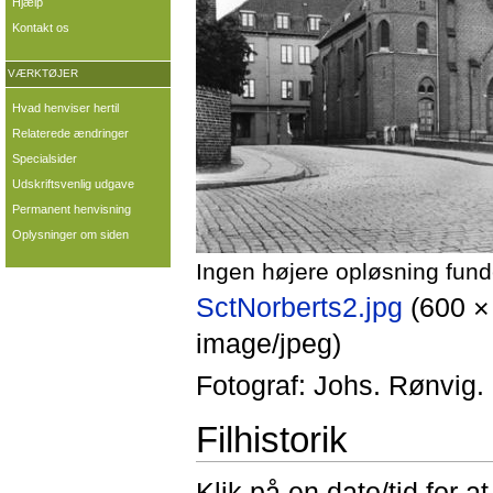
Hjælp
Kontakt os
VÆRKTØJER
Hvad henviser hertil
Relaterede ændringer
Specialsider
Udskriftsvenlig udgave
Permanent henvisning
Oplysninger om siden
Ingen højere opløsning fund
SctNorberts2.jpg
‎
(600 ×
image/jpeg)
Fotograf: Johs. Rønvig.
Filhistorik
Klik på en dato/tid for at