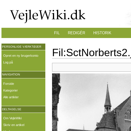
FIL
REDIGÉR
HISTORIK
PERSONLIGE VÆRKTØJER
Fil:SctNorberts2.
Opret en ny brugerkonto
Log på
NAVIGATION
Forside
Kategorier
Alle artikler
DELTAGELSE
Om VejleWiki
Skriv en artikel