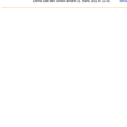
Denne side blev senest ændret 11. marts 2011 kl. 12:25.
Behan