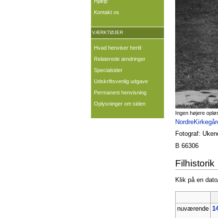
Hjælp
Kontakt os
VÆRKTØJER
Hvad henviser hertil
Relaterede ændringer
Specialsider
Udskriftsvenlig udgave
Permanent henvisning
Oplysninger om siden
Ingen højere oplø
NordreKirkegår
Fotograf: Ukend
B 66306
Filhistorik
Klik på en dato/
nuværende
14