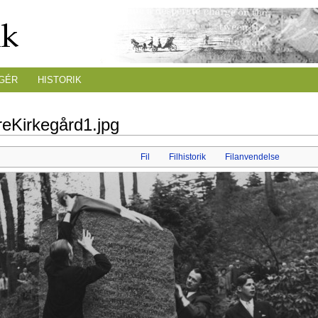
GÉR
HISTORIK
reKirkegård1.jpg
Fil
Filhistorik
Filanvendelse