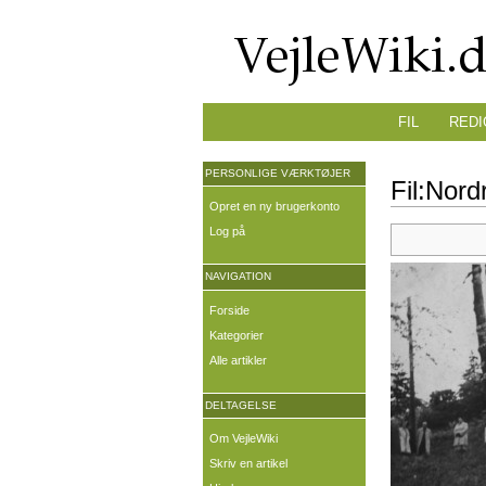
FIL
REDI
PERSONLIGE VÆRKTØJER
Fil:Nord
Opret en ny brugerkonto
Log på
NAVIGATION
Forside
Kategorier
Alle artikler
DELTAGELSE
Om VejleWiki
Skriv en artikel