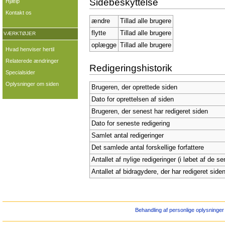
Sidebeskyttelse
Hjælp
Kontakt os
ændre
Tillad alle brugere
flytte
Tillad alle brugere
VÆRKTØJER
oplægge
Tillad alle brugere
Hvad henviser hertil
Relaterede ændringer
Redigeringshistorik
Specialsider
Oplysninger om siden
Brugeren, der oprettede siden
Dato for oprettelsen af siden
Brugeren, der senest har redigeret siden
Dato for seneste redigering
Samlet antal redigeringer
Det samlede antal forskellige forfattere
Antallet af nylige redigeringer (i løbet af de s
Antallet af bidragydere, der har redigeret siden
Behandling af personlige oplysninger