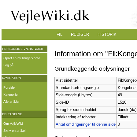
FIL
REDIGÉR
HISTORIK
PERSONLIGE VÆRKTØJER
Information om "Fil:Kong
Opret en ny brugerkonto
Log på
Grundlæggende oplysninger
NAVIGATION
Vist sidetitel
Fil:Kongeb
Forside
Standardsorteringsnøgle
Kongebeso
Kategorier
Sidelængde (i bytes)
49
Alle artikler
Side-ID
1510
Sprog for sideindholdet
dansk (da)
DELTAGELSE
Indeksering af robotter
Tilladt
Om VejleWiki
Antal omdirigeringer til denne side
0
Skriv en artikel