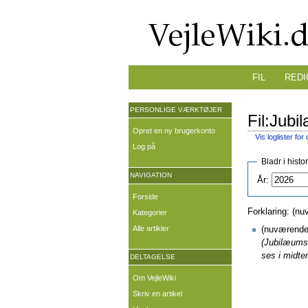
FIL
REDI
PERSONLIGE VÆRKTØJER
Fil:Jubi
Opret en ny brugerkonto
Vis loglister for
Log på
Bladr i histo
NAVIGATION
År:
Forside
Forklaring: (nu
Kategorier
Alle artikler
(nuværende 
(Jubilæumsf
ses i midte
DELTAGELSE
Om VejleWiki
Skriv en artikel