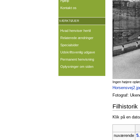
Hjælp
Kontakt os
VÆRKTØJER
Hvad henviser hertil
Relaterede ændringer
Specialsider
Udskriftsvenlig udgave
Permanent henvisning
Oplysninger om siden
Ingen højere oplø
Horsensvej2.jp
Fotograf: Uken
Filhistorik
Klik på en dato/
nuværende
5.