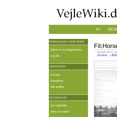
FIL
REDI
PERSONLIGE VÆRKTØJER
Fil:Hors
Opret en ny brugerkonto
Version fra 5. a
(
forskel
)
←Ældr
Log på
NAVIGATION
Forside
Kategorier
Alle artikler
DELTAGELSE
Om VejleWiki
Skriv en artikel