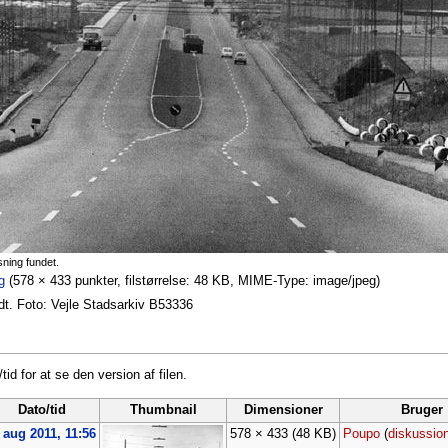
sning fundet.
g
‎
(578 × 433 punkter, filstørrelse: 48 KB, MIME-Type: image/jpeg)
dt. Foto: Vejle Stadsarkiv B53336
tid for at se den version af filen.
Dato/tid
Thumbnail
Dimensioner
Bruger
 aug 2011, 11:56
578 × 433
(48 KB)
Poupo
(
diskussio