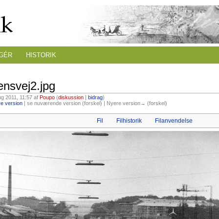
GÉR
HISTORIK
ensvej2.jpg
ug 2011, 11:57 af
Poupo
(
diskussion
|
bidrag
)
e version
| se nuværende version (forskel) | Nyere version→ (forskel)
Fil
Filhistorik
Filanvendelse