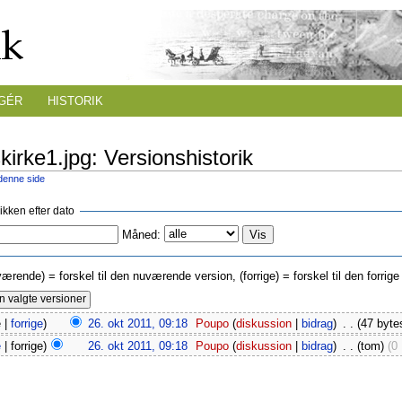
GÉR
HISTORIK
skirke1.jpg: Versionshistorik
 denne side
rikken efter dato
Måned:
værende) = forskel til den nuværende version, (forrige) = forskel til den forri
 |
forrige
)
26. okt 2011, 09:18
‎
Poupo
(
diskussion
|
bidrag
)
‎
. .
(47 byte
e
| forrige)
26. okt 2011, 09:18
‎
Poupo
(
diskussion
|
bidrag
)
‎
. .
(tom)
(0