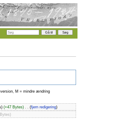
ge version, M = mindre ændring
s)
(+47 Bytes)
‎
. .
(
fjern redigering
)
 Bytes)