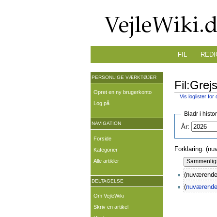
FIL
REDI
PERSONLIGE VÆRKTØJER
Fil:Grej
Opret en ny brugerkonto
Vis loglister for
Log på
Bladr i histo
NAVIGATION
År:
Forside
Forklaring: (nu
Kategorier
Alle artikler
(nuværende
DELTAGELSE
(
nuværend
Om VejleWiki
Skriv en artikel