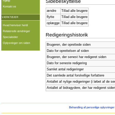
Sidebeskyttelse
Hjælp
Kontakt os
ændre
Tillad alle brugere
flytte
Tillad alle brugere
VÆRKTØJER
oplægge
Tillad alle brugere
Hvad henviser hertil
Relaterede ændringer
Redigeringshistorik
Specialsider
Oplysninger om siden
Brugeren, der oprettede siden
Dato for oprettelsen af siden
Brugeren, der senest har redigeret siden
Dato for seneste redigering
Samlet antal redigeringer
Det samlede antal forskellige forfattere
Antallet af nylige redigeringer (i løbet af de s
Antallet af bidragydere, der har redigeret siden
Behandling af personlige oplysninger