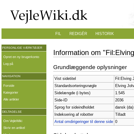
FIL
REDIGÉR
HISTORIK
PERSONLIGE VÆRKTØJER
Information om "Fil:Elvin
Opret en ny brugerkonto
Log på
Grundlæggende oplysninger
NAVIGATION
Vist sidetitel
Fil:Elving
Forside
Standardsorteringsnøgle
Elving Joh
Kategorier
Sidelængde (i bytes)
1.545
Alle artikler
Side-ID
2036
Sprog for sideindholdet
dansk (da)
DELTAGELSE
Indeksering af robotter
Tilladt
Om VejleWiki
Antal omdirigeringer til denne side
0
Skriv en artikel