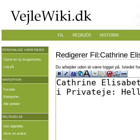
FIL
REDIGÉR
HISTORIK
PERSONLIGE VÆRKTØJER
Redigerer Fil:Cathrine E
Opret en ny brugerkonto
Log på
Du arbejder uden at være logget på. Istedet fo
NAVIGATION
Forside
Kategorier
Alle artikler
DELTAGELSE
Om VejleWiki
Skriv en artikel