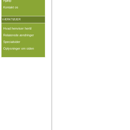
Hjælp
Kontakt os
VÆRKTØJER
Hvad henviser hertil
Relaterede ændringer
Specialsider
Oplysninger om siden