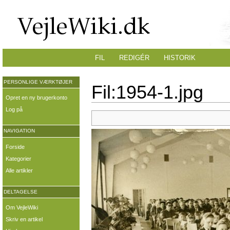
FIL
REDIGÉR
HISTORIK
PERSONLIGE VÆRKTØJER
Fil:1954-1.jpg
Opret en ny brugerkonto
Log på
NAVIGATION
Forside
Kategorier
Alle artikler
DELTAGELSE
Om VejleWiki
Skriv en artikel