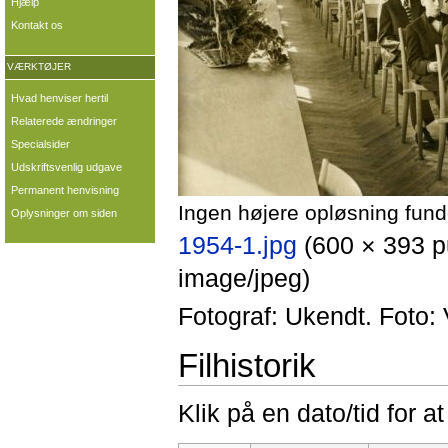
Hjælp
Kontakt os
VÆRKTØJER
Hvad henviser hertil
Relaterede ændringer
Specialsider
Udskriftsvenlig udgave
Permanent henvisning
Ingen højere opløsning fund
Oplysninger om siden
1954-1.jpg
‎
(600 × 393 p
image/jpeg)
Fotograf: Ukendt. Foto:
Filhistorik
Klik på en dato/tid for at