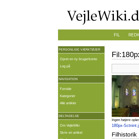
FIL
REDI
PERSONLIGE VÆRKTØJER
Fil:180p
Opret en ny brugerkonto
Log på
NAVIGATION
Forside
Kategorier
Alle artikler
DELTAGELSE
Ingen højere oplø
180px-Sctnint.
Om VejleWiki
Skriv en artikel
Filhistorik