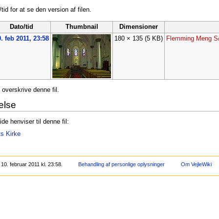
tid for at se den version af filen.
Dato/tid
Thumbnail
Dimensioner
. feb 2011, 23:58
180 × 135
(5 KB)
Flemming Meng S
 overskrive denne fil.
else
de henviser til denne fil:
ts Kirke
0. februar 2011 kl. 23:58.
Behandling af personlige oplysninger
Om VejleWiki