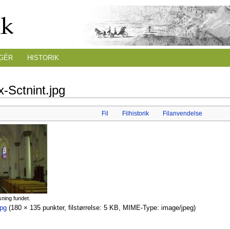
GÉR
HISTORIK
x-Sctnint.jpg
Fil
Filhistorik
Filanvendelse
sning fundet.
jpg
‎
(180 × 135 punkter, filstørrelse: 5 KB, MIME-Type: image/jpeg)