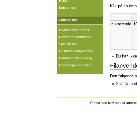
Hjælp
Klik på en dato/
Kontakt os
VÆRKTØJER
nuværende
10
Hvad henviser hertil
Relaterede ændringer
Specialsider
Udskriftsvenlig udgave
Du kan ikke
Permanent henvisning
Filanvend
Oplysninger om siden
Den følgende si
Sct. Norber
Denne side blev senest ændret 1