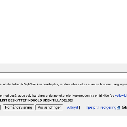
 at alle bidrag til VejleWiki kan bearbejdes, ændres eller slettes af andre brugere. Læg ingen
rmed også, at du selv har skrevet denne tekst eller kopieret den fra en fri kilde (se
vejlewik
IGT BESKYTTET INDHOLD UDEN TILLADELSE!
Afbryd
|
Hjælp til redigering
(åb