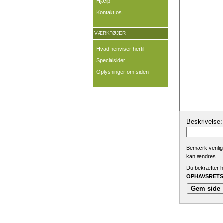
Hjælp
Kontakt os
VÆRKTØJER
Hvad henviser hertil
Specialsider
Oplysninger om siden
Beskrivelse:
Bemærk venligst
kan ændres.
Du bekræfter he
OPHAVSRETSL