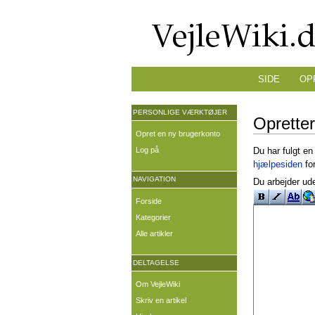
SIDE
OP
PERSONLIGE VÆRKTØJER
Oprette
Opret en ny brugerkonto
Log på
Du har fulgt en
hjælpesiden
for
NAVIGATION
Du arbejder ude
Forside
Kategorier
Alle artikler
DELTAGELSE
Om VejleWiki
Skriv en artikel