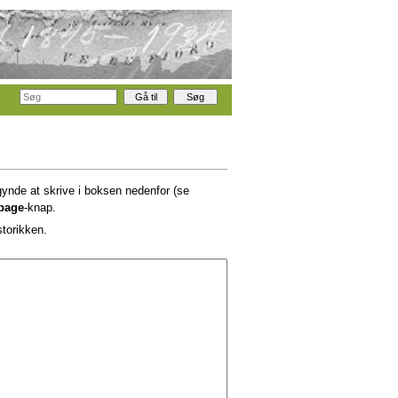
gynde at skrive i boksen nedenfor (se
lbage
-knap.
storikken.