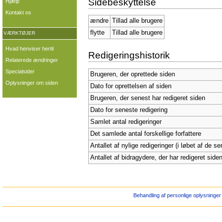
Sidebeskyttelse
Hjælp
Kontakt os
ændre
Tillad alle brugere
flytte
Tillad alle brugere
VÆRKTØJER
Hvad henviser hertil
Redigeringshistorik
Relaterede ændringer
Specialsider
Brugeren, der oprettede siden
Oplysninger om siden
Dato for oprettelsen af siden
Brugeren, der senest har redigeret siden
Dato for seneste redigering
Samlet antal redigeringer
Det samlede antal forskellige forfattere
Antallet af nylige redigeringer (i løbet af de s
Antallet af bidragydere, der har redigeret siden
Behandling af personlige oplysninger