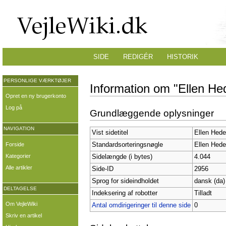
SIDE
REDIGÉR
HISTORIK
PERSONLIGE VÆRKTØJER
Information om "Ellen H
Opret en ny brugerkonto
Log på
Grundlæggende oplysninger
NAVIGATION
Vist sidetitel
Ellen Hed
Forside
Standardsorteringsnøgle
Ellen Hed
Kategorier
Sidelængde (i bytes)
4.044
Alle artikler
Side-ID
2956
Sprog for sideindholdet
dansk (da)
DELTAGELSE
Indeksering af robotter
Tilladt
Om VejleWiki
Antal omdirigeringer til denne side
0
Skriv en artikel