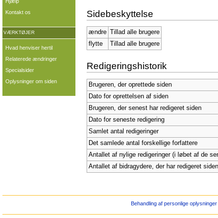
Hjælp
Sidebeskyttelse
Kontakt os
ændre
Tillad alle brugere
VÆRKTØJER
flytte
Tillad alle brugere
Hvad henviser hertil
Relaterede ændringer
Redigeringshistorik
Specialsider
Oplysninger om siden
Brugeren, der oprettede siden
Dato for oprettelsen af siden
Brugeren, der senest har redigeret siden
Dato for seneste redigering
Samlet antal redigeringer
Det samlede antal forskellige forfattere
Antallet af nylige redigeringer (i løbet af de s
Antallet af bidragydere, der har redigeret siden
Behandling af personlige oplysninger