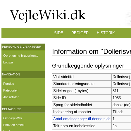
SIDE
REDIGÉR
HISTORIK
PERSONLIGE VÆRKTØJER
Information om "Dollerisv
Opret en ny brugerkonto
Log på
Grundlæggende oplysninger
NAVIGATION
Vist sidetitel
Dollerisvej
Forside
Standardsorteringsnøgle
Dollerisvej
Kategorier
Sidelængde (i bytes)
311
Alle artikler
Side-ID
1953
Sprog for sideindholdet
dansk (da)
DELTAGELSE
Indeksering af robotter
Tilladt
Om VejleWiki
Antal omdirigeringer til denne side
1
Skriv en artikel
Talt som en indholdsside
Ja